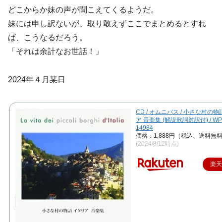
どこからか妹の声が聞こえてくるようだ。
妹には申し訳ないが、取り敢えずここでまとめるとすれ
ば、こうなるだろう。
「それは余計なお世話！」
2024年４月某日
CD / オムニバス / 小さな村の物
ア 音楽集 (解説歌詞対訳付) / WP
14984
価格：1,888円（税込、送料無料
(2024/8/12時点)
楽