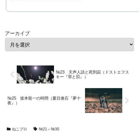
アーカイブ
№23 天声人語と死刑囚（ドストエフス
キー『罪と罰』）
№25 坂本龍一の時間（夏目漱石『夢十
夜』）
ねこプロ
№21～№30