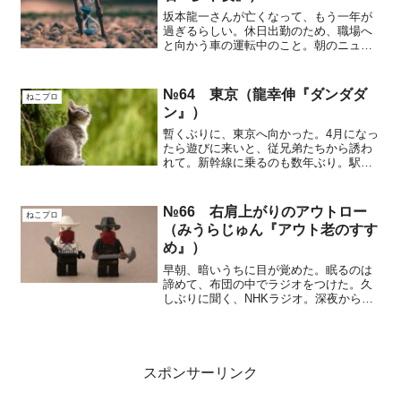
坂本龍一さんが亡くなって、もう一年が
過ぎるらしい。休日出勤のため、職場へ
と向かう車の運転中のこと。朝のニュー
スの中の、ある特集が耳に入ってきた。
車載テレビは、走り出すと画像は消え
て、音だけになる。信号待ちなどで、一
№64 東京（龍幸伸『ダンダダ
ねこプロ
旦停止した時、途切れ途切れ...
ン』）
暫くぶりに、東京へ向かった。4月になっ
たら遊びに来いと、従兄弟たちから誘わ
れて。新幹線に乗るのも数年ぶり。駅に
行ってから切符を買おうと、ふらりと家
を出た。平日にしては、随分と混雑して
いる。こんなだったろうか。窓口で、よ
№66 右肩上がりのアウトロー
ねこプロ
うやく通路側の席を一つ...
（みうらじゅん『アウト老のすす
め』）
早朝、暗いうちに目が覚めた。眠るのは
諦めて、布団の中でラジオをつけた。久
しぶりに聞く、NHKラジオ。深夜から、
翌朝まで、一人のアナウンサーが日替わ
りで司会を務める番組。以前はよく、時
間調整のため、起きる時間まで、小さな
音で聞いていた。定年を...
スポンサーリンク