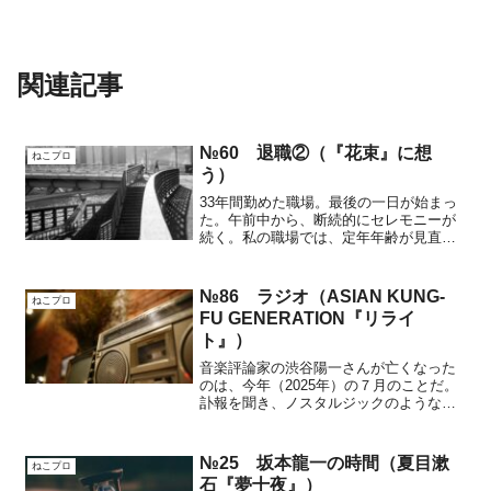
関連記事
№60 退職②（『花束』に想
ねこプロ
う）
33年間勤めた職場。最後の一日が始まっ
た。午前中から、断続的にセレモニーが
続く。私の職場では、定年年齢が見直さ
れている途中。暫く、隔年で退職者が多
い年と、極端に少ない年とが繰り返す。
昨年、定年が一年延びた人達を含め、今
№86 ラジオ（ASIAN KUNG-
ねこプロ
年は退職者の多い年。近...
FU GENERATION『リライ
ト』）
音楽評論家の渋谷陽一さんが亡くなった
のは、今年（2025年）の７月のことだ。
訃報を聞き、ノスタルジックのような、
感慨深いような、何か不思議な気持ち
が、その後もずっと残った。この奇妙な
気分の正体は、いったい何なのか。自分
№25 坂本龍一の時間（夏目漱
ねこプロ
でも、分からないままだ...
石『夢十夜』）