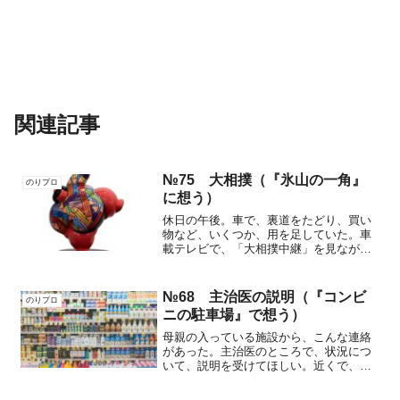
関連記事
№75 大相撲（『氷山の一角』
のりプロ
に想う）
休日の午後。車で、裏道をたどり、買い
物など、いくつか、用を足していた。車
載テレビで、「大相撲中継」を見なが
ら。助手席の後ろの、いつもの席に、長
女も乗っていた。ふと、相撲にまつわる
記憶がよみがえった。私の祖父、長女に
№68 主治医の説明（『コンビ
のりプロ
とっての曾（ひい）おじいち...
ニの駐車場』で想う）
母親の入っている施設から、こんな連絡
があった。主治医のところで、状況につ
いて、説明を受けてほしい。近くで、内
科を開業しているS医師が、主治医とな
っていた。母親の施設では、S医師や近