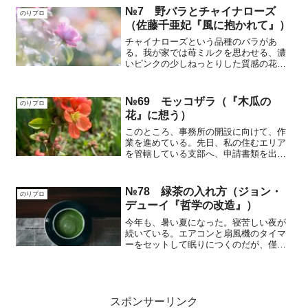
隣の看護師と提携を結び、訪問医療の体
№7 野バラとチャイナローズ
のりプロ
制を組んでいる。妹さんと...
（佐藤千亜妃『風に抱かれて』）
チャイナローズという品種のバラがあ
る。我が家では苺ミルクを思わせる、濃
いピンクの少しねっとりした質感の花を
つける。母が好きで育てていた。三年
前、父と母が一緒に施設に移ったあと、
空き家となった郊外の家の手入れは、植
№69 モッコザラ（『木瓜の
のりプロ
木や花壇も含め私の仕事となっ...
花』に想う）
このところ、事務所の開設に向けて、作
業を進めている。先日、私の住むエリア
を管轄している支部へ、申請書類を出し
た。ようやく、ここまで漕ぎ着けた。次
は、この仕事の事務所として、一応の条
件をクリアしているか、調査員がやって
№78 緑茶の入れ方（ジョン・
のりプロ
くる段取りになっている。...
デューイ『哲学の改造』）
今年も、暑い夏になった。寝苦しい夜が
続いている。エアコンと扇風機のタイマ
ーをセットして眠りにつくのだが、僅か
な電気代を気にして設定時間をケチるの
で、結局、タイマーが切れた後、寝苦し
くて目が覚めてしまう。そんな繰り返
し、となっている。ある夜。...
スポンサーリンク