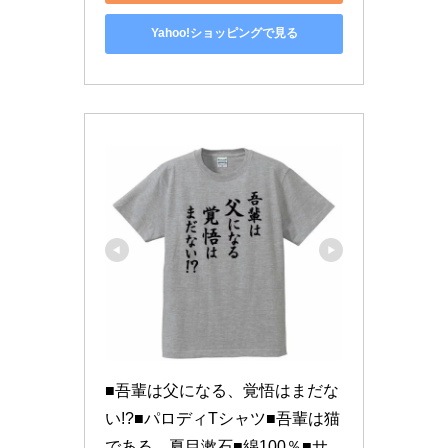
Yahoo!ショッピングで見る
■吾輩は父になる、覚悟はまだな
い!?■パロディTシャツ■吾輩は猫
である。夏目漱石■綿100％■サ