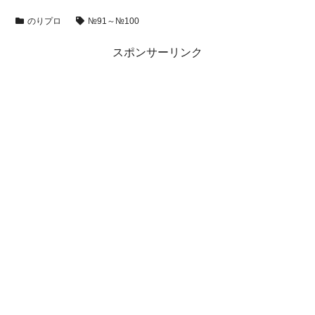
のりプロ
№91～№100
スポンサーリンク