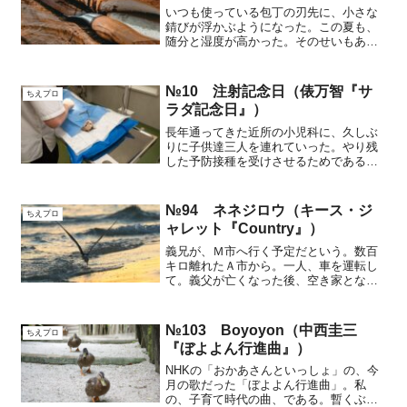
いつも使っている包丁の刃先に、小さな
錆びが浮かぶようになった。この夏も、
随分と湿度が高かった。そのせいもあっ
たと思う。ひどい時は、砥石で研いだ
後、ちょっと目を離した小一時間くらい
の間に、再び錆びが出ていることがあっ
№10 注射記念日（俵万智『サ
ちえプロ
た。暫く前。父と母が、施設...
ラダ記念日』）
長年通ってきた近所の小児科に、久しぶ
りに子供達三人を連れていった。やり残
した予防接種を受けさせるためである。
長男と二男は二十歳を超えている。一番
下といっても長女も既に高校生。待合室
のサイズ感に比べ、今や少々場違いな一
№94 ネネジロウ（キース・ジ
ちえプロ
団となってしまった。その...
ャレット『Country』）
義兄が、Ｍ市へ行く予定だという。数百
キロ離れたＡ市から。一人、車を運転し
て。義父が亡くなった後、空き家となっ
た義兄にとっての、その実家。冬の間、
水道が凍結し、漏水が生じているらし
い。業者に見てもらうため、まとめて休
№103 Boyoyon（中西圭三
ちえプロ
みを取ったという。その予定...
『ぼよよん行進曲』）
NHKの「おかあさんといっしょ」の、今
月の歌だった「ぼよよん行進曲」。私
の、子育て時代の曲、である。暫くぶり