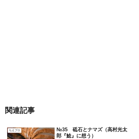
関連記事
№35 砥石とナマズ（高村光太
ちえプロ
郎『鯰』に想う）