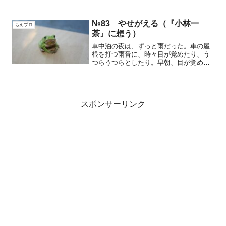
に、思い出した。深夜、目が覚めて、寝
床の中で聞いていた、ラジオがきっかけ
で。昭和の作曲家、山本直純さんの特集
№83 やせがえる（『小林一
ちえプロ
をやっていた。「歌えバン...
茶』に想う）
車中泊の夜は、ずっと雨だった。車の屋
根を打つ雨音に、時々目が覚めたり、う
つらうつらとしたり。早朝、目が覚めた
後も、不思議と、寝不足のだるさは無か
った。静かな心持ち。山あいの、道の駅
の駐車場。夜明け前。トイレに行きたく
なったが、もう少し明るく...
スポンサーリンク