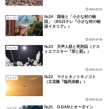
2024.05.01
№24 国保と「小さな村の物
ねこプロ
語」（BS日テレ『小さな村の物
語イタリア』）
2024.04.30
№23 天声人語と死刑囚（ドス
ちちプロ
トエフスキー『罪と罰』）
2024.04.20
№22 マクヒキノトキノコト
ちえプロ
（立花隆『臨死体験』）
2024.03.20
№21 O-DANとオーダイン
ちえプロ