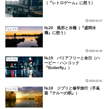
（『レトロゲーム』に想う）
2024.02.27
№20 風邪と冷麺（『盛岡冷
ちえプロ
麺』に想う）
2024.02.20
№19 バリアフリーと命日（ハ
ちちプロ
ービー・ハンコック
『Butterfly』）
2024.02.01
№18 ジブリと修学旅行（手嶌
ちちプロ
葵『テルーの唄』）