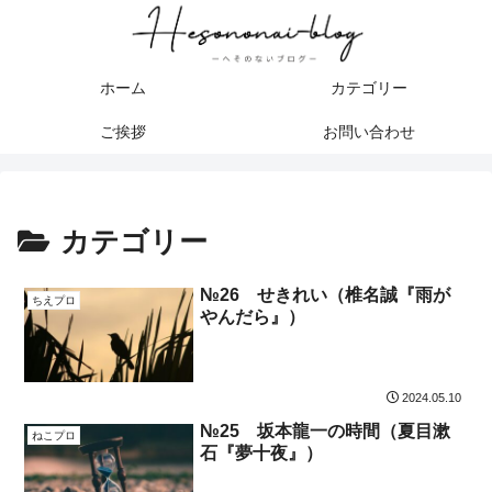
ホーム
カテゴリー
ご挨拶
お問い合わせ
カテゴリー
№26 せきれい（椎名誠『雨が
ちえプロ
やんだら』）
2024.05.10
№25 坂本龍一の時間（夏目漱
ねこプロ
石『夢十夜』）